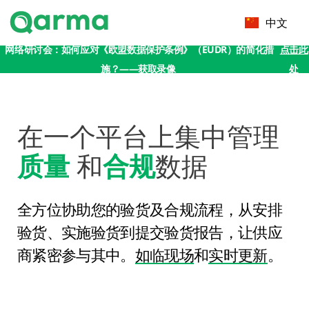
中文
网络研讨会：如何应对《欧盟数据保护条例》（EUDR）的简化措
点击此
施？——获取录像
处
在一个平台上集中管理
质量
和
合规
数据
全方位协助您的验货及合规流程，从安排
验货、实施验货到提交验货报告，让供应
商紧密参与其中。
如临现场
和
实时更新
。