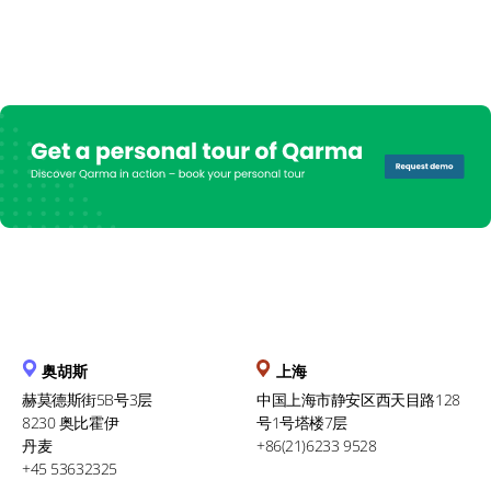
奥胡斯
上海
赫莫德斯街5B号3层
中国上海市静安区西天目路128
8230 奥比霍伊
号1号塔楼7层
丹麦
+86(21)6233 9528
+45 53632325