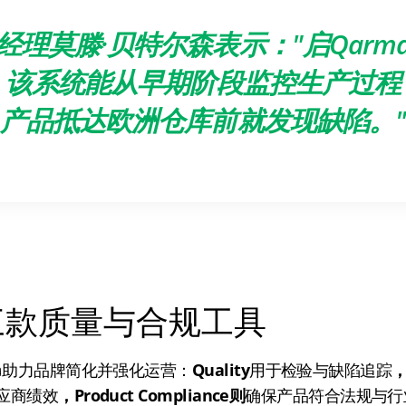
经理莫滕·贝特尔森表示："启Qarm
。该系统能从早期阶段监控生产过程
产品抵达欧洲仓库前就发现缺陷。
三款质量与合规工具
ma助力品牌简化并强化运营：
Quality
用于检验与缺陷追踪
，
应商绩效
，Product Compliance则
确保产品符合法规与行